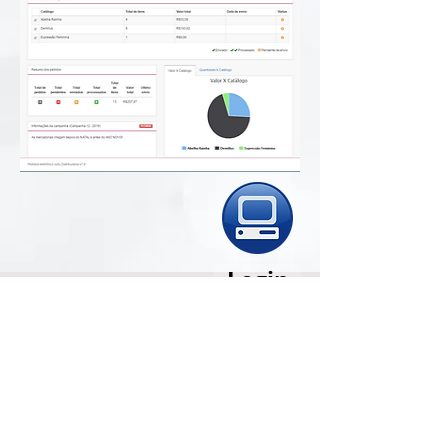
Login
Acesso exclusivo para revendedoras
cadastradas.
(15) 99682-0444
(15) 3226-3250