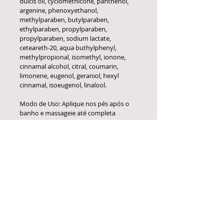
dulcis oil, cyclomethicone, panthenol, 
argenine, phenoxyethanol, 
methylparaben, butylparaben, 
ethylparaben, propylparaben, 
propylparaben, sodium lactate, 
ceteareth-20, aqua buthylphenyl, 
methylpropional, isomethyl, ionone, 
cinnamal alcohol, citral, coumarin, 
limonene, eugenol, geraniol, hexyl 
cinnamal, isoeugenol, linalool.
Modo de Uso: Aplique nos pés após o 
banho e massageie até completa 
absorção do produto.Restrições de 
Uso: Não aplique sobre pele irritada ou 
ferida. Evite a exposição solar durante o 
uso. Não utilize o produto durante a 
gravidez. Evite o contato com os olhos. 
Em caso de contato acidental, lave-os 
com água em abundância. Havendo 
irritação, suspenda o uso e procure 
orientação médica.
Cuidados: Manter fora do alcance de 